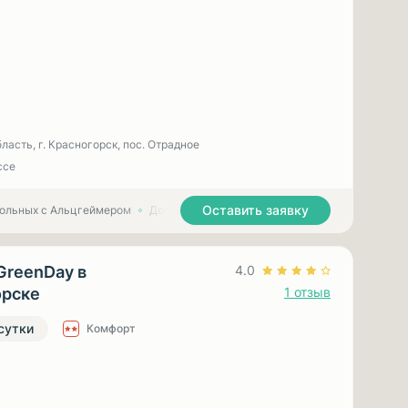
ласть, г. Красногорск, пос. Отрадное
ссе
Оставить заявку
больных с Альцгеймером
Дома престарелых для больных с Паркинсоном
GreenDay в
4.0
орске
1 отзыв
 сутки
Комфорт