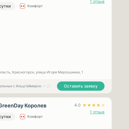
1 отзыв
 сутки
Комфорт
ласть, Красногорск, улица Игоря Мерлушкина, 1
Оставить заявку
больных с Альцгеймером
Дома престарелых для больных с Паркинсоном
GreenDay Королев
4.0
1 отзыв
 сутки
Комфорт