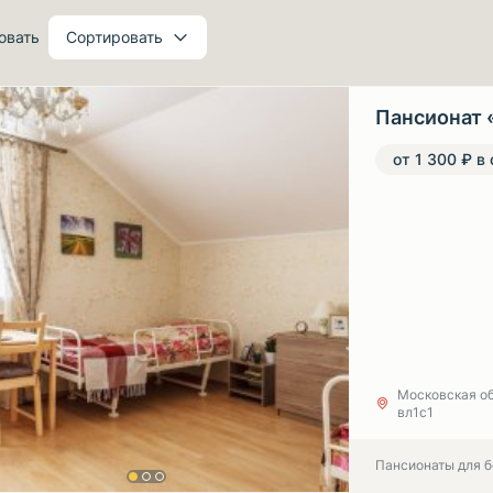
овать
Сортировать
Пансионат 
от 1 300 ₽ в
Московская об
вл1с1
Пансионаты для 