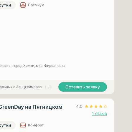
 сутки
Премиум
ласть, город Химки, мкр. Фирсановка
Оставить заявку
больных с Альцгеймером
Дома престарелых для больных с Паркинсоном
GreenDay на Пятницком
4.0
1 отзыв
 сутки
Комфорт