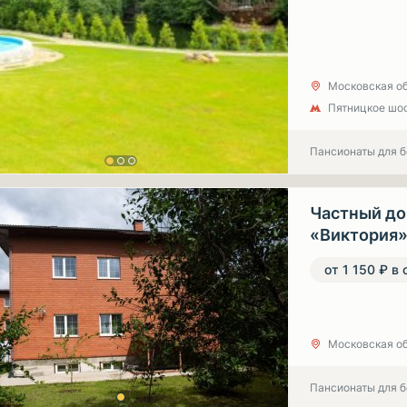
Московская об
Пятницкое шо
Пансионаты для 
Частный до
«Виктория»
от 1 150 ₽ в 
Московская об
Пансионаты для 