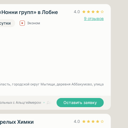
«Нонни групп» в Лобне
4.0
9 отзывов
 сутки
Эконом
ласть, городской округ Мытищи, деревня Аббакумово, улица
Оставить заявку
больных с Альцгеймером
Дома престарелых для больных с Паркинсоном
арелых Химки
4.0