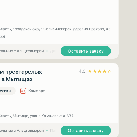
ласть, городской округ Солнечногорск, деревня Брехово, 43
ссе
Оставить заявку
больных с Альцгеймером
Дома престарелых для больных с Паркинсоном
м престарелых
4.0
 в Мытищах
сутки
Комфорт
ласть, Мытищи, улица Ульяновская, 63А
Оставить заявку
больных с Альцгеймером
Пансионаты для пожилых с деменцией
Панс