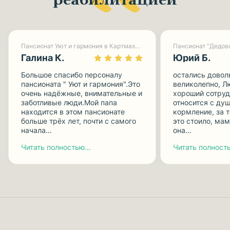
реабилитацией
Пансионат Уют и гармония в Картмазово-1
Пансионат "Дедов
Галина К.
Юрий Б.
Большое спасибо персоналу
остались довол
пансионата " Уют и гармония".Это
великолепно, Л
очень надёжные, внимательные и
хороший сотруд
заботливые люди.Мой папа
относится с душ
находится в этом пансионате
кормление, за 
больше трёх лет, почти с самого
это стоило, мам
начала…
она…
Читать полностью...
Читать полность