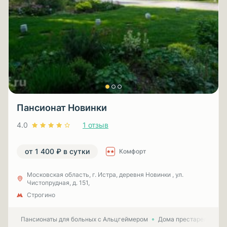
Пансионат Новинки
4.0
1 отзыв
от 1 400 ₽ в сутки
Комфорт
Московская область, г. Истра, деревня Новинки , ул.
Чистопрудная, д. 151,
Строгино
Пансионаты для больных с Альцгеймером
Дома престарелых для