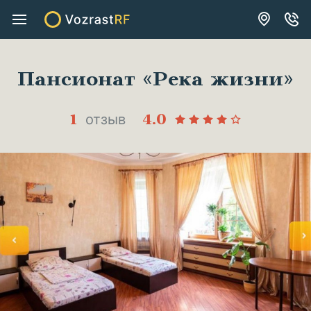
Свободные места
Расположение
Особенности
Категории
Цены
Пансионат «Река жизни»
1
4.0
отзыв