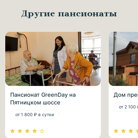
Другие пансионаты
Пансионат GreenDay на
Дом пре
Пятницком шоссе
от 2 100 
от 1 800 ₽ в сутки