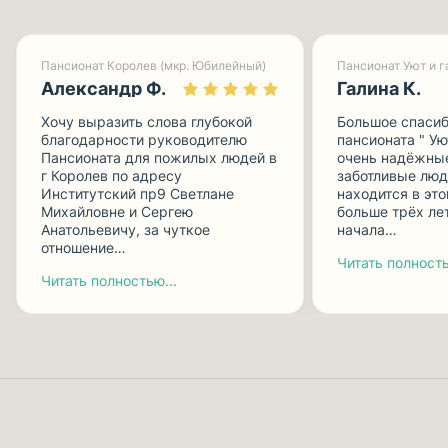
Пансионат Королев (мкр. Юбилейный)
Александр Ф.
Галина К.
Хочу выразить слова глубокой
Большое спасиб
благодарности руководителю
пансионата " Ую
Пансионата для пожилых людей в
очень надёжные
г Королев по адресу
заботливые люд
Институтский пр9 Светлане
находится в эт
Михайловне и Сергею
больше трёх лет
Анатольевичу, за чуткое
начала…
отношение…
Читать полность
Читать полностью...