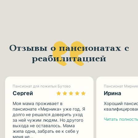
Отзывы о пансионатах с
реабилитацией
Пансионат для пожилых Бутово
Пансионат Мирник
Сергей
Ирина
Моя мама проживает в
Хороший пансио
пансионате «Мирника» уже год. Я
квалифицирова
долго не решался доверить уход
Читать полность
за ней чужим людям. Но другого
выхода не оставалось. Мама
жила одна, забрать ее к себе у
меня не…