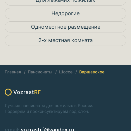
Недорогие
Одноместное размещение
2-х местная комната
Главная
Пансионаты
Шоссе
Варшавское
Лучшие пансионаты для пожилых в России.
Подберем и проконсультируем под ключ.
email:
vozrastrf@yandex.ru