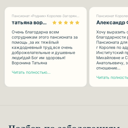
Пансионат «Родник» Королев-Загорянский
Пансионат Короле
татьяна воронина
Александр 
Очень благодарна всем
Хочу выразить 
сотрудникам этого пансионата за
благодарности 
помощь ,за их тяжёлый
Пансионата для
каждодневный труд,все очень
г Королев по а
доброжелательные и душевные
Институтский п
люди!дай Бог им здоровья!
Михайловне и 
Воронина Татьяна
Анатольевичу, з
отношение…
Читать полностью...
Читать полность