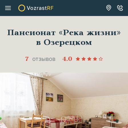
Описание
Свободные места
Расположение
Особенности
Катего
Пансионат «Река жизни»
в Озерецком
7
4.0
отзывов