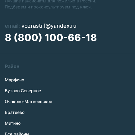
Лучшие пансионаты для пожилых в России.
Подберем и проконсультируем под ключ.
email:
vozrastrf@yandex.ru
8 (800) 100-66-18
Район
Марфино
Бутово Северное
Очаково-Матвеевское
Братеево
Митино
Все районы