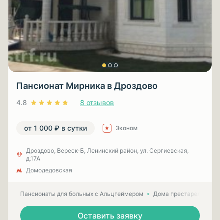
Пансионат Мирника в Дроздово
4.8
8 отзывов
от 1 000 ₽ в сутки
Эконом
Дроздово, Вереск-Б, Ленинский район, ул. Сергиевская,
д.17А
Домодедовская
Пансионаты для больных с Альцгеймером
Дома престарелых для
Оставить заявку