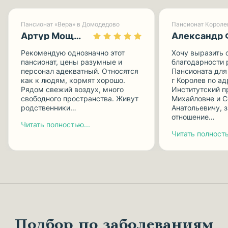
Пансионат «Вера» в Домодедово
Пансионат Короле
Артур Мощницкий
Александр 
Рекомендую однозначно этот
Хочу выразить 
пансионат, цены разумные и
благодарности 
персонал адекватный. Относятся
Пансионата для
как к людям, кормят хорошо.
г Королев по а
Рядом свежий воздух, много
Институтский п
свободного пространства. Живут
Михайловне и 
родственники…
Анатольевичу, з
отношение…
Читать полностью...
Читать полность
Подбор по заболеваниям