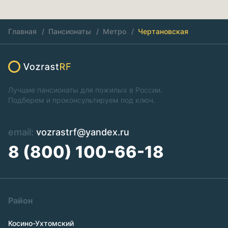
Главная
Пансионаты
Метро
Чертановская
Лучшие пансионаты для пожилых в России.
Подберем и проконсультируем под ключ.
email:
vozrastrf@yandex.ru
8 (800) 100-66-18
Район
Косино-Ухтомский