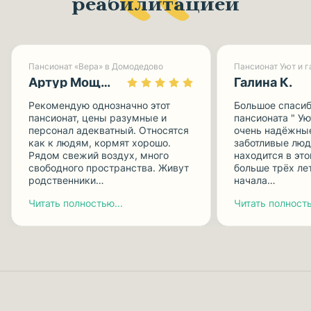
реабилитацией
Пансионат «Вера» в Домодедово
Артур Мощницкий
Галина К.
Рекомендую однозначно этот
Большое спасиб
пансионат, цены разумные и
пансионата " Ую
персонал адекватный. Относятся
очень надёжные
как к людям, кормят хорошо.
заботливые люд
Рядом свежий воздух, много
находится в эт
свободного пространства. Живут
больше трёх лет
родственники…
начала…
Читать полностью...
Читать полность