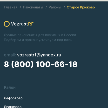
Главная
Пансионаты
Районы
Старое Крюково
Лучшие пансионаты для пожилых в России.
Подберем и проконсультируем под ключ.
email:
vozrastrf@yandex.ru
8 (800) 100-66-18
Район
Лефортово
Лианозово