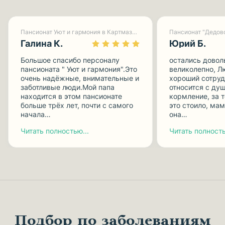
Пансионат Уют и гармония в Картмазово-1
Пансионат "Дедов
Галина К.
Юрий Б.
Большое спасибо персоналу
остались довол
пансионата " Уют и гармония".Это
великолепно, Л
очень надёжные, внимательные и
хороший сотруд
заботливые люди.Мой папа
относится с душ
находится в этом пансионате
кормление, за 
больше трёх лет, почти с самого
это стоило, мам
начала…
она…
Читать полностью...
Читать полность
Подбор по заболеваниям