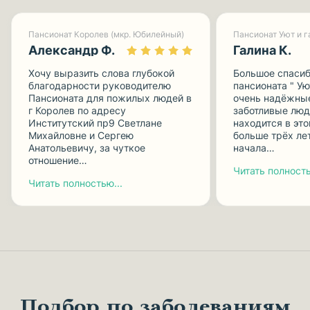
Пансионат Королев (мкр. Юбилейный)
Александр Ф.
Галина К.
Хочу выразить слова глубокой
Большое спасиб
благодарности руководителю
пансионата " Ую
Пансионата для пожилых людей в
очень надёжные
г Королев по адресу
заботливые люд
Институтский пр9 Светлане
находится в эт
Михайловне и Сергею
больше трёх лет
Анатольевичу, за чуткое
начала…
отношение…
Читать полность
Читать полностью...
Подбор по заболеваниям