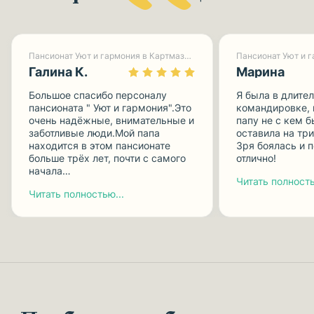
Пансионат Уют и гармония в Картмазово-1
Галина К.
Марина
Большое спасибо персоналу
Я была в длите
пансионата " Уют и гармония".Это
командировке, 
очень надёжные, внимательные и
папу не с кем б
заботливые люди.Мой папа
оставила на три
находится в этом пансионате
Зря боялась и п
больше трёх лет, почти с самого
отлично!
начала…
Читать полность
Читать полностью...