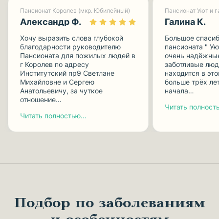
Пансионат Королев (мкр. Юбилейный)
Александр Ф.
Галина К.
Хочу выразить слова глубокой
Большое спасиб
благодарности руководителю
пансионата " Ую
Пансионата для пожилых людей в
очень надёжные
г Королев по адресу
заботливые люд
Институтский пр9 Светлане
находится в эт
Михайловне и Сергею
больше трёх лет
Анатольевичу, за чуткое
начала…
отношение…
Читать полность
Читать полностью...
Подбор по заболеваниям