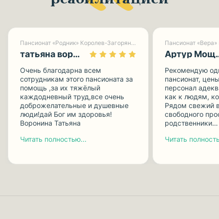
Пансионат «Родник» Королев-Загорянский
Пансионат «Вера»
татьяна воронина
Артур М
Очень благодарна всем
Рекомендую одн
сотрудникам этого пансионата за
пансионат, цен
помощь ,за их тяжёлый
персонал адекв
каждодневный труд,все очень
как к людям, к
доброжелательные и душевные
Рядом свежий в
люди!дай Бог им здоровья!
свободного про
Воронина Татьяна
родственники…
Читать полностью...
Читать полность