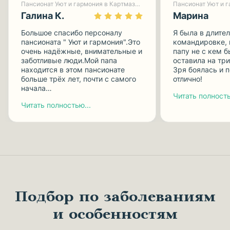
Пансионат Уют и гармония в Картмазово-1
Галина К.
Марина
Большое спасибо персоналу
Я была в длите
пансионата " Уют и гармония".Это
командировке, 
очень надёжные, внимательные и
папу не с кем б
заботливые люди.Мой папа
оставила на три
находится в этом пансионате
Зря боялась и п
больше трёх лет, почти с самого
отлично!
начала…
Читать полность
Читать полностью...
Подбор по заболеваниям
и особенностям