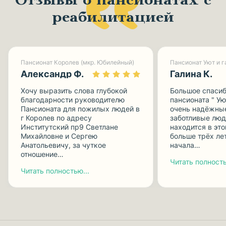
Отзывы о пансионатах с
реабилитацией
Пансионат Королев (мкр. Юбилейный)
Александр Ф.
Галина К.
Хочу выразить слова глубокой
Большое спасиб
благодарности руководителю
пансионата " Ую
Пансионата для пожилых людей в
очень надёжные
г Королев по адресу
заботливые люд
Институтский пр9 Светлане
находится в эт
Михайловне и Сергею
больше трёх лет
Анатольевичу, за чуткое
начала…
отношение…
Читать полность
Читать полностью...