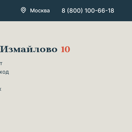
8 (800) 100-66-18
Москва
м Измайлово
10
т
уход
х