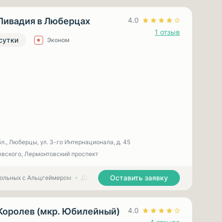
Ливадия в Люберцах
4.0
1 отзыв
 сутки
Эконом
л., Люберцы, ул. 3-гo Интернационала, д. 45
вского, Лермонтовский проспект
Оставить заявку
больных с Альцгеймером
Дома престарелых для больных с Паркинсоном
Королев (мкр. Юбилейный)
4.0