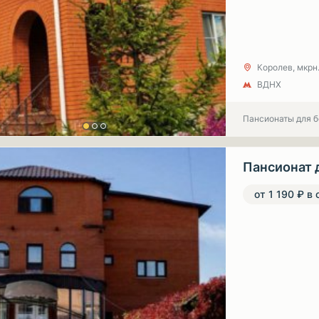
Королев, мкрн.
ВДНХ
Пансионаты для 
Пансионат 
от 1 190 ₽ в 