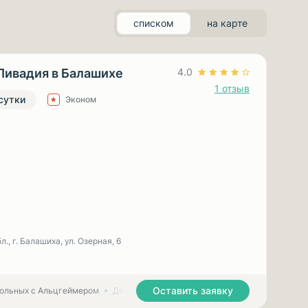
списком
на карте
Ливадия в Балашихе
4.0
1 отзыв
 сутки
Эконом
., г. Балашиха, ул. Озерная, 6
Оставить заявку
больных с Альцгеймером
Дома престарелых для больных с Паркинсоном