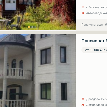
г. Москва, мкр
Автозаводская
Пансионаты для 
Пансионат 
от 1 000 ₽ в
Дроздово, Вере
Домодедовска