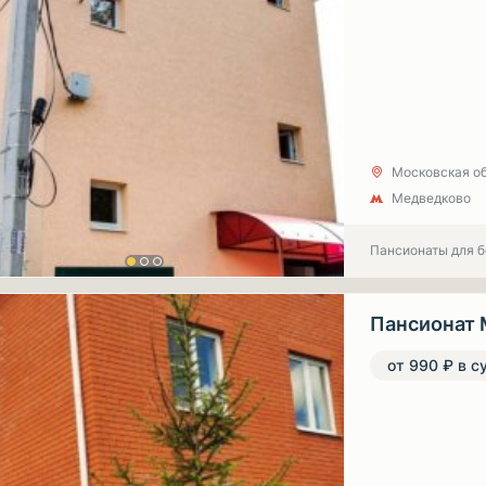
Московская об
Медведково
Пансионаты для 
Пансионат 
от 990 ₽ в с