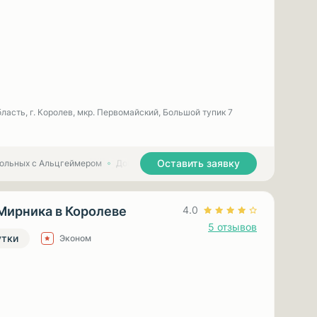
ласть, г. Королев, мкр. Первомайский, Большой тупик 7
Оставить заявку
больных с Альцгеймером
Дома престарелых для больных с Паркинсоном
Мирника в Королеве
4.0
5 отзывов
утки
Эконом