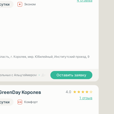
4 отзыва
 сутки
Эконом
ласть, г. Королев, мкр. Юбилейный, Институтский проезд, 9
Оставить заявку
больных с Альцгеймером
Дома престарелых для больных с Паркинсоном
GreenDay Королев
4.0
1 отзыв
 сутки
Комфорт