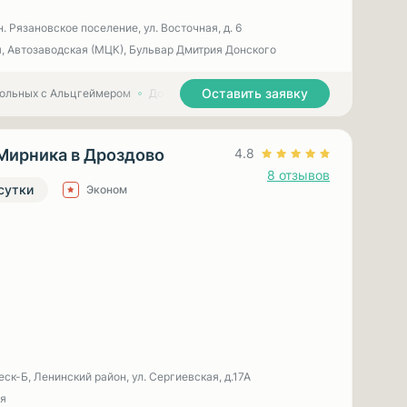
н. Рязановское поселение, ул. Восточная, д. 6
, Автозаводская (МЦК), Бульвар Дмитрия Донского
Оставить заявку
больных с Альцгеймером
Дома престарелых для больных с Паркинсоном
Мирника в Дроздово
4.8
8 отзывов
 сутки
Эконом
ск-Б, Ленинский район, ул. Сергиевская, д.17А
я