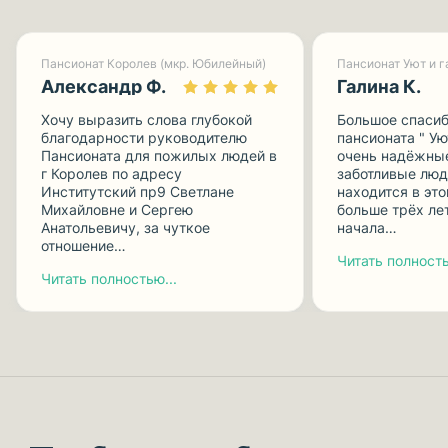
Пансионат Королев (мкр. Юбилейный)
Александр Ф.
Галина К.
Хочу выразить слова глубокой
Большое спасиб
благодарности руководителю
пансионата " Ую
Пансионата для пожилых людей в
очень надёжные
г Королев по адресу
заботливые люд
Институтский пр9 Светлане
находится в эт
Михайловне и Сергею
больше трёх лет
Анатольевичу, за чуткое
начала…
отношение…
Читать полность
Читать полностью...