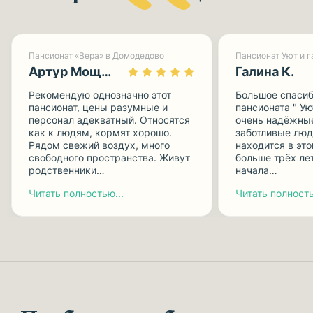
Пансионат «Вера» в Домодедово
Артур Мощницкий
Галина К.
Рекомендую однозначно этот
Большое спасиб
пансионат, цены разумные и
пансионата " Ую
персонал адекватный. Относятся
очень надёжные
как к людям, кормят хорошо.
заботливые люд
Рядом свежий воздух, много
находится в эт
свободного пространства. Живут
больше трёх лет
родственники…
начала…
Читать полностью...
Читать полность