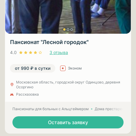
Пансионат "Лесной городок"
4.0
3 отзыва
от 990 ₽ в сутки
Эконом
Московская область, городской округ Одинцово, деревня
Осоргино
Рассказовка
Пансионаты для больных с Альцгеймером
Дома престарелых для
Оставить заявку