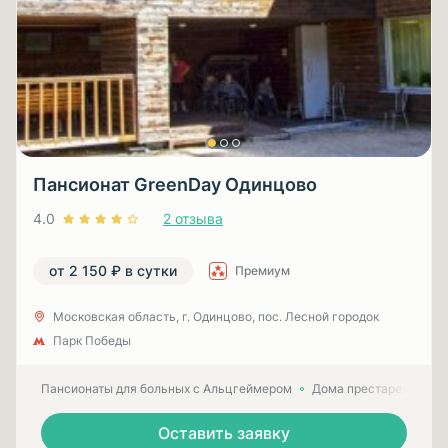
Пансионат GreenDay Одинцово
4.0
2 отзыва
от 2 150 ₽ в сутки
Премиум
Московская область, г. Одинцово, пос. Лесной городок
Парк Победы
Пансионаты для больных с Альцгеймером
Дома престарелых для
Оставить заявку