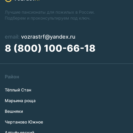
Лучшие пансионаты для пожилых в России.
Подберем и проконсультируем под ключ.
email:
vozrastrf@yandex.ru
8 (800) 100-66-18
Район
Тёплый Стан
Марьина роща
Вешняки
Чертаново Южное
Алтуфьевский