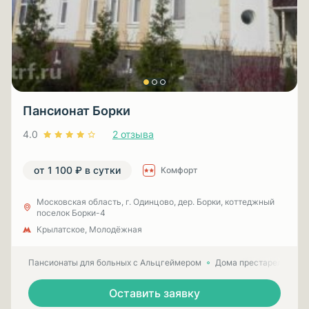
Пансионат Борки
4.0
2 отзыва
от 1 100 ₽ в сутки
Комфорт
Московская область, г. Одинцово, дер. Борки, коттеджный
поселок Борки-4
Крылатское, Молодёжная
Пансионаты для больных с Альцгеймером
Дома престарелых для
Оставить заявку