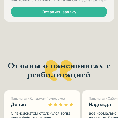
Пансионаты для больных с Альцгеймером
Дома престарелых для
Оставить заявку
Отзывы о пансионатах с
реабилитацией
Пансионат «Как дома» Покровское
Пансионат «Сабри
Денис
Надежда
С пансионатом столкнулся тогда,
Все нормально.
когда бабушке искали
довольна. Поче