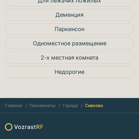
Для лежачих пожилых
Деменция
Паркинсон
Одноместное размещение
2-х местная комната
Недорогие
Главная
Пансионаты
Города
Сивково