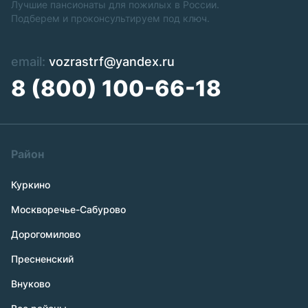
Лучшие пансионаты для пожилых в России.
Подберем и проконсультируем под ключ.
email:
vozrastrf@yandex.ru
8 (800) 100-66-18
Район
Куркино
Москворечье-Сабурово
Дорогомилово
Пресненский
Внуково