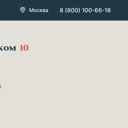
8 (800) 100-66-18
Москва
ском
10
х