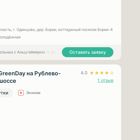
ласть, г. Одинцово, дер. Борки, коттеджный поселок Борки-4
Молодёжная
Оставить заявку
больных с Альцгеймером
Дома престарелых для больных с Паркинсоном
GreenDay на Рублево-
4.0
шоссе
1 отзыв
утки
Эконом