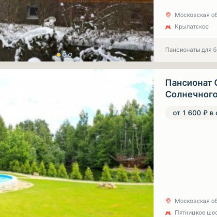
Московская об
Крылатское
Пансионаты для 
Пансионат 
Солнечног
от 1 600 ₽ в
Московская об
Пятницкое шо