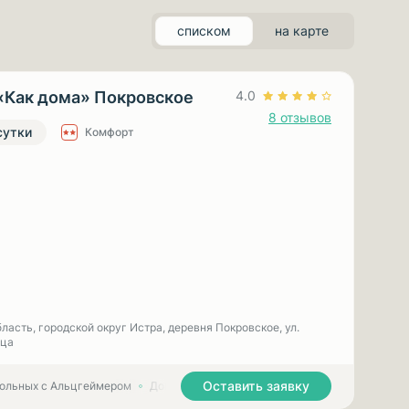
списком
на карте
«Как дома» Покровское
4.0
8 отзывов
сутки
Комфорт
ласть, городской округ Истра, деревня Покровское, ул.
ица
Оставить заявку
больных с Альцгеймером
Дома престарелых для больных с Паркинсоном