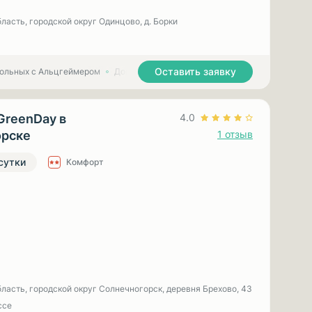
ласть, городской округ Одинцово, д. Борки
Оставить заявку
больных с Альцгеймером
Дома престарелых для больных с Паркинсоном
GreenDay в
4.0
орске
1 отзыв
 сутки
Комфорт
ласть, городской округ Солнечногорск, деревня Брехово, 43
ссе