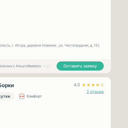
асть, г. Истра, деревня Новинки , ул. Чистопрудная, д. 151,
Оставить заявку
больных с Альцгеймером
Дома престарелых для больных с Паркинсоном
Борки
4.0
2 отзыва
сутки
Комфорт