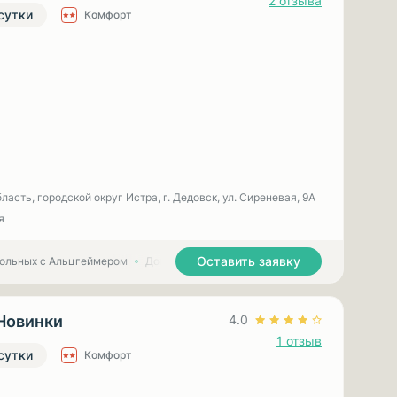
2 отзыва
 сутки
Комфорт
асть, городской округ Истра, г. Дедовск, ул. Сиреневая, 9А
я
Оставить заявку
больных с Альцгеймером
Дома престарелых для больных с Паркинсоном
Новинки
4.0
1 отзыв
 сутки
Комфорт