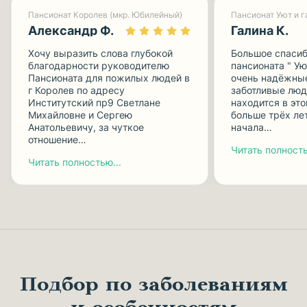
Пансионат Королев (мкр. Юбилейный)
Александр Ф.
Галина К.
Хочу выразить слова глубокой
Большое спасиб
благодарности руководителю
пансионата " Ую
Пансионата для пожилых людей в
очень надёжные
г Королев по адресу
заботливые люд
Институтский пр9 Светлане
находится в эт
Михайловне и Сергею
больше трёх лет
Анатольевичу, за чуткое
начала…
отношение…
Читать полность
Читать полностью...
Подбор по заболеваниям