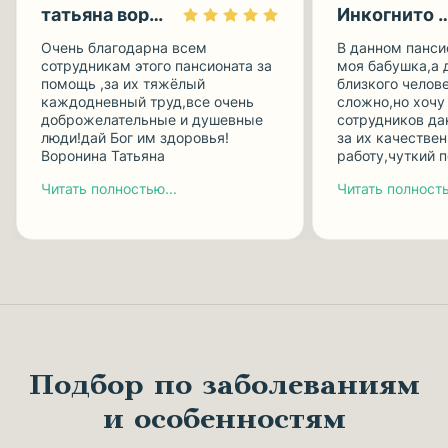
татьяна воронина
Инкогнито 
Очень благодарна всем
В данном панси
сотрудникам этого пансионата за
моя бабушка,а 
помощь ,за их тяжёлый
близкого челов
каждодневный труд,все очень
сложно,но хочу
доброжелательные и душевные
сотрудников да
люди!дай Бог им здоровья!
за их качестве
Воронина Татьяна
работу,чуткий 
Читать полностью...
Читать полность
Подбор по заболеваниям
и особенностям