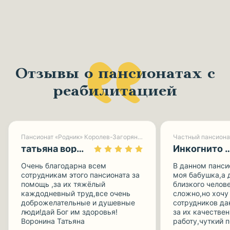
Отзывы о пансионатах с
реабилитацией
Пансионат «Родник» Королев-Загорянский
Частный пансиона
татьяна воронина
Инкогнито 
Очень благодарна всем
В данном панси
сотрудникам этого пансионата за
моя бабушка,а 
помощь ,за их тяжёлый
близкого челов
каждодневный труд,все очень
сложно,но хочу
доброжелательные и душевные
сотрудников да
люди!дай Бог им здоровья!
за их качестве
Воронина Татьяна
работу,чуткий 