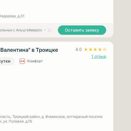
Федорова, д.31
Оставить заявку
больных с Альцгеймером
Дома престарелых для больных с Паркинсоном
"Валентина" в Троицке
4.0
1 отзыв
сутки
Комфорт
ласть, Троицкий район, д. Фоминское, коттеджный поселок
, ул. Полевая, д.16