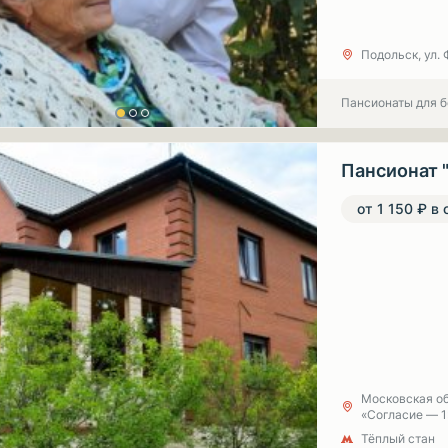
Подольск, ул. 
Пансионаты для 
Пансионат 
от 1 150 ₽ в 
Московская об
«Согласие — 1»
Тёплый стан