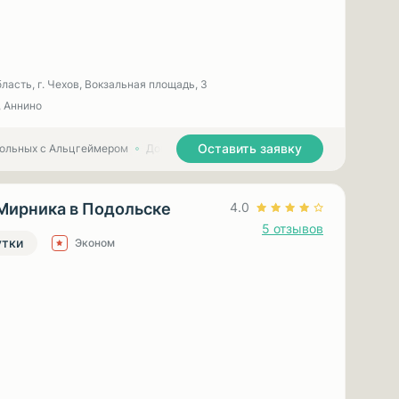
ласть, г. Чехов, Вокзальная площадь, 3
, Аннино
Оставить заявку
больных с Альцгеймером
Дома престарелых для больных с Паркинсоном
Мирника в Подольске
4.0
5 отзывов
утки
Эконом