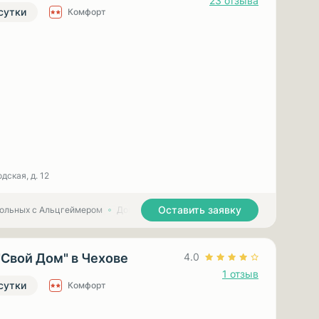
23 отзыва
 сутки
Комфорт
дская, д. 12
Оставить заявку
больных с Альцгеймером
Дома престарелых для больных с Паркинсоном
"Свой Дом" в Чехове
4.0
1 отзыв
 сутки
Комфорт