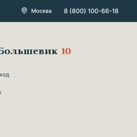
8 (800) 100-66-18
Москва
 Большевик
10
уход
х