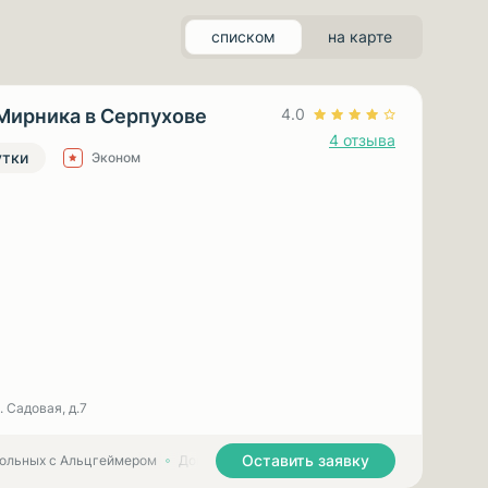
списком
на карте
Мирника в Серпухове
4.0
4 отзыва
утки
Эконом
. Садовая, д.7
Оставить заявку
больных с Альцгеймером
Дома престарелых для больных с Паркинсоном