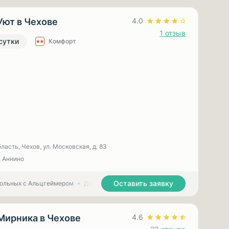
Уют в Чехове
4.0
1 отзыв
 сутки
Комфорт
асть, Чехов, ул. Московская, д. 83
, Аннино
Оставить заявку
больных с Альцгеймером
Дома престарелых для больных с Паркинсоном
Мирника в Чехове
4.6