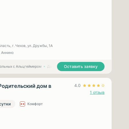
асть, г. Чехов, ул. Дружбы, 1А
, Аннино
Оставить заявку
больных с Альцгеймером
Дома престарелых для больных с Паркинсоном
Родительский дом в
4.0
1 отзыв
 сутки
Комфорт