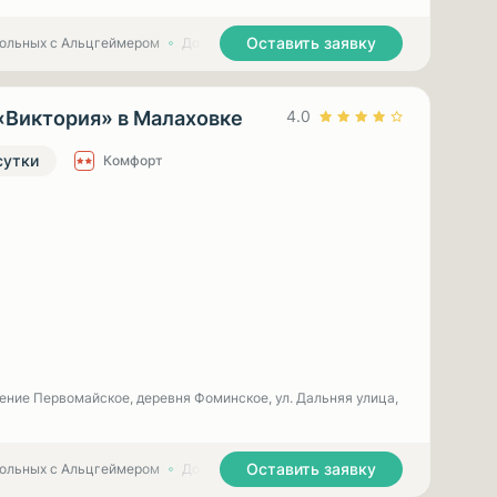
Оставить заявку
больных с Альцгеймером
Дома престарелых для больных с Паркинсоном
«Виктория» в Малаховке
4.0
сутки
Комфорт
ение Первомайское, деревня Фоминское, ул. Дальняя улица,
Оставить заявку
больных с Альцгеймером
Дома престарелых для больных с Паркинсоном