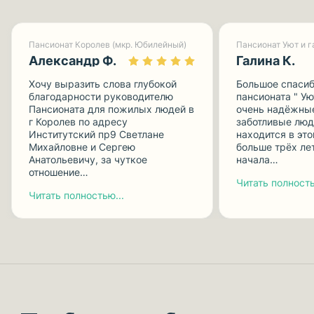
Пансионат Королев (мкр. Юбилейный)
Александр Ф.
Галина К.
Хочу выразить слова глубокой
Большое спасиб
благодарности руководителю
пансионата " Ую
Пансионата для пожилых людей в
очень надёжные
г Королев по адресу
заботливые люд
Институтский пр9 Светлане
находится в эт
Михайловне и Сергею
больше трёх лет
Анатольевичу, за чуткое
начала…
отношение…
Читать полность
Читать полностью...