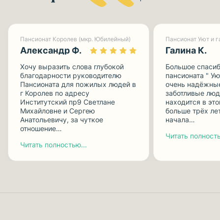
Пансионат Королев (мкр. Юбилейный)
Александр Ф.
Галина К.
Хочу выразить слова глубокой
Большое спасиб
благодарности руководителю
пансионата " Ую
Пансионата для пожилых людей в
очень надёжные
г Королев по адресу
заботливые люд
Институтский пр9 Светлане
находится в эт
Михайловне и Сергею
больше трёх лет
Анатольевичу, за чуткое
начала…
отношение…
Читать полность
Читать полностью...