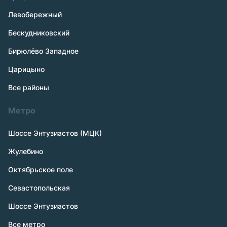
Левобережный
Бескудниковский
Бирюлёво Западное
Царицыно
Все районы
Метро
Шоссе Энтузиастов (МЦК)
Жулебино
Октябрьское поле
Севастопольская
Шоссе Энтузиастов
Все метро