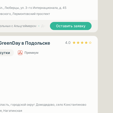
л., Люберцы, ул. 3-гo Интернационала, д. 45
вского, Лермонтовский проспект
Оставить заявку
больных с Альцгеймером
Дома престарелых для больных с Паркинсоном
GreenDay в Подольске
4.0
 сутки
Премиум
ласть, городской округ Домодедово, село Константиново
я, Нагатинская