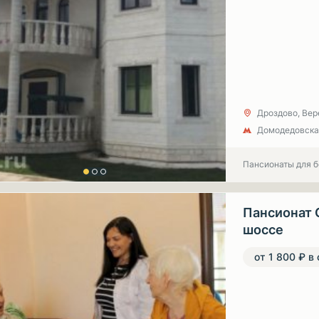
Дроздово, Вере
Домодедовска
Пансионаты для 
Пансионат 
шоссе
от 1 800 ₽ в