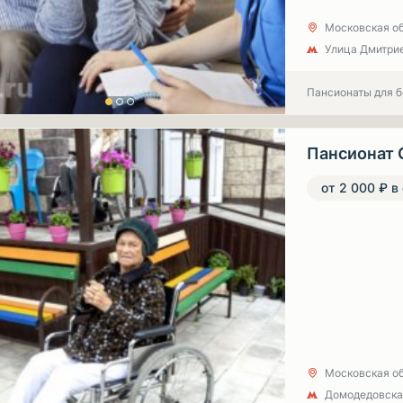
Московская об
Улица Дмитрие
Пансионаты для 
Пансионат 
от 2 000 ₽ в
Московская об
Домодедовска