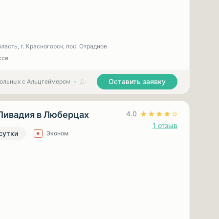
ласть, г. Красногорск, пос. Отрадное
ссе
Оставить заявку
больных с Альцгеймером
Дома престарелых для больных с Паркинсоном
Ливадия в Люберцах
4.0
1 отзыв
 сутки
Эконом