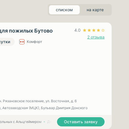
списком
на карте
для пожилых Бутово
4.0
2 отзыва
сутки
Комфорт
н. Рязановское поселение, ул. Восточная, д. 6
, Автозаводская (МЦК), Бульвар Дмитрия Донского
Оставить заявку
больных с Альцгеймером
Дома престарелых для больных с Паркинсоном