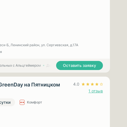
ск-Б, Ленинский район, ул. Сергиевская, д.17А
я
Оставить заявку
больных с Альцгеймером
Дома престарелых для больных с Паркинсоном
GreenDay на Пятницком
4.0
1 отзыв
 сутки
Комфорт