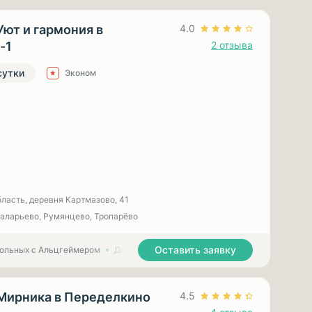
Уют и гармония в
4.0
-1
2 отзыва
сутки
Эконом
ласть, деревня Картмазово, 41
Саларьево, Румянцево, Тропарёво
Оставить заявку
больных с Альцгеймером
Дома престарелых для больных с Паркинсоном
Мирника в Переделкино
4.5