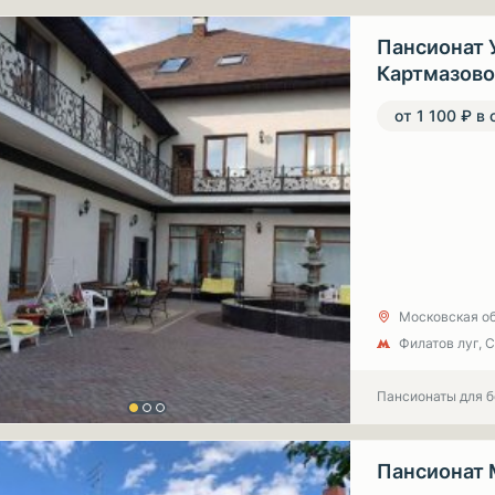
Пансионат 
Картмазово
от 1 100 ₽ в 
Московская об
Филатов луг, 
Пансионаты для 
Пансионат 