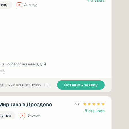
4 отзыва
утки
Эконом
 5-я Чоботовская аллея, д.14
ссе
Оставить заявку
больных с Альцгеймером
Дома престарелых для больных с Паркинсоном
Мирника в Дроздово
4.8
8 отзывов
 сутки
Эконом