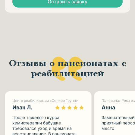
Оставить заявку
Отзывы о пансионатах с
реабилитацией
Центр реабилитации «Сениор Групп»
Пансионат Река жи
Иван Л.
Анна
После тяжелого курса
Замечательный 
химиотерапии бабушке
приятный персо
требовался уход и время на
место
восстановление. В пансионате