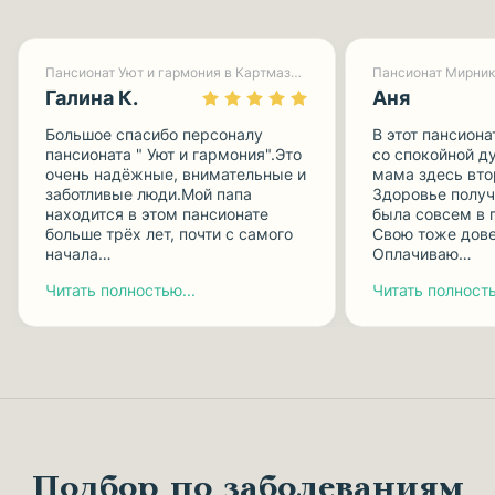
Пансионат Уют и гармония в Картмазово-1
Пансионат Мирник
Галина К.
Аня
Большое спасибо персоналу
В этот пансиона
пансионата " Уют и гармония".Это
со спокойной д
очень надёжные, внимательные и
мама здесь вто
заботливые люди.Мой папа
Здоровье получ
находится в этом пансионате
была совсем в 
больше трёх лет, почти с самого
Свою тоже дове
начала…
Оплачиваю…
Читать полностью...
Читать полность
Подбор по заболеваниям