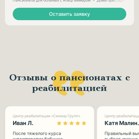
Пансионаты для больных с Альцгеймером
Дома престарелых для
Оставить заявку
Отзывы о пансионатах с
реабилитацией
Центр реабилитации «Сениор Групп»
Иван Л.
Катя
После тяжелого курса
Правильный вы
химиотерапии бабушке
выбрав именно