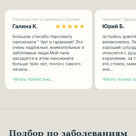
Пансионат Уют и гармония в Картмазово-1
Пансионат "Дедов
Галина К.
Юрий Б.
Большое спасибо персоналу
остались довол
пансионата " Уют и гармония".Это
великолепно, Л
очень надёжные, внимательные и
хороший сотруд
заботливые люди.Мой папа
относится с душ
находится в этом пансионате
кормление, за 
больше трёх лет, почти с самого
это стоило, мам
начала…
она…
Читать полностью...
Читать полность
Подбор по заболеваниям