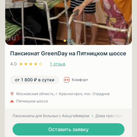
Пансионат GreenDay на Пятницком шоссе
4.0
1 отзыв
от 1 800 ₽ в сутки
Комфорт
Московская область, г. Красногорск, пос. Отрадное
Пятницкое шоссе
Пансионаты для больных с Альцгеймером
Дома престарелых для
Оставить заявку