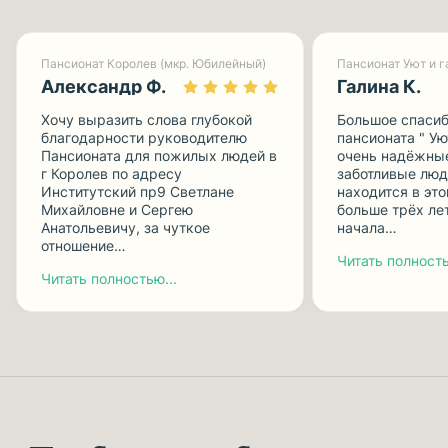
Пансионат Королев (мкр. Юбилейный)
Александр Ф.
Галина К.
Хочу выразить слова глубокой
Большое спасиб
благодарности руководителю
пансионата " Ую
Пансионата для пожилых людей в
очень надёжные
г Королев по адресу
заботливые люд
Институтский пр9 Светлане
находится в эт
Михайловне и Сергею
больше трёх лет
Анатольевичу, за чуткое
начала…
отношение…
Читать полность
Читать полностью...