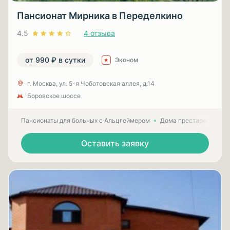
Пансионат Мирника в Переделкино
4.5
4 отзыва
от 990 ₽ в сутки
Эконом
г. Москва, ул. 5-я Чоботовская аллея, д.14
Боровское шоссе
Пансионаты для больных с Альцгеймером
Дома престарелых для
Оставить заявку