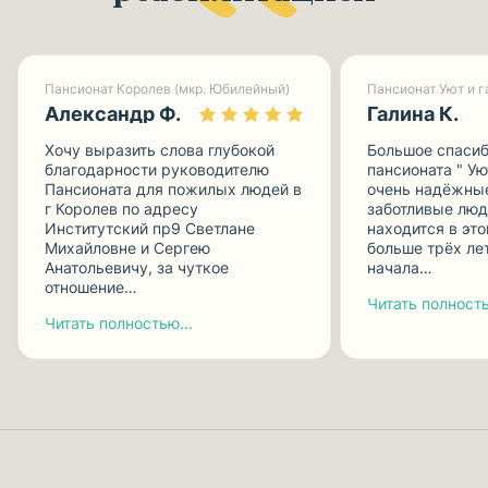
Пансионат Королев (мкр. Юбилейный)
Александр Ф.
Галина К.
Хочу выразить слова глубокой
Большое спасиб
благодарности руководителю
пансионата " Ую
Пансионата для пожилых людей в
очень надёжные
г Королев по адресу
заботливые люд
Институтский пр9 Светлане
находится в эт
Михайловне и Сергею
больше трёх лет
Анатольевичу, за чуткое
начала…
отношение…
Читать полность
Читать полностью...