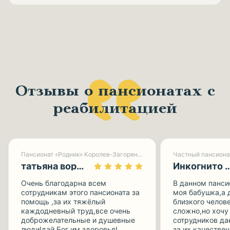
Отзывы о пансионатах с
реабилитацией
Пансионат «Родник» Королев-Загорянский
Частный пансиона
татьяна воронина
Инкогнито 
Очень благодарна всем
В данном панси
сотрудникам этого пансионата за
моя бабушка,а 
помощь ,за их тяжёлый
близкого челов
каждодневный труд,все очень
сложно,но хочу
доброжелательные и душевные
сотрудников да
люди!дай Бог им здоровья!
за их качестве