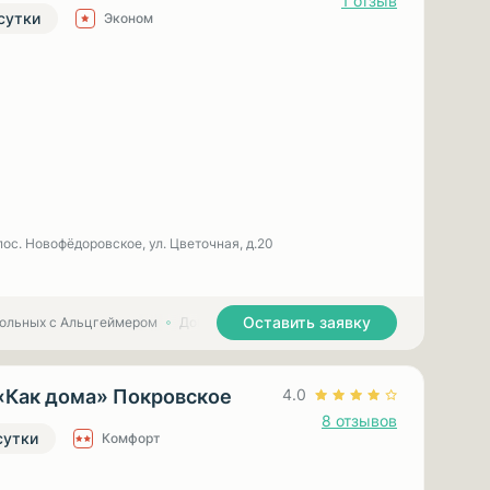
1 отзыв
 сутки
Эконом
пос. Новофёдоровское, ул. Цветочная, д.20
Оставить заявку
больных с Альцгеймером
Дома престарелых для больных с Паркинсоном
«Как дома» Покровское
4.0
8 отзывов
сутки
Комфорт