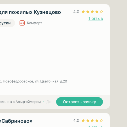
для пожилых Кузнецово
4.0
1 отзыв
 сутки
Комфорт
с. Новофёдоровское, ул. Цветочная, д.20
Оставить заявку
больных с Альцгеймером
Дома престарелых для больных с Паркинсоном
«Сабриново»
4.0