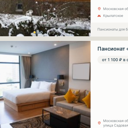
Московская об
Крылатское
Пансионаты для 
Пансионат 
от 1 100 ₽ в 
Московская об
улица Садовая