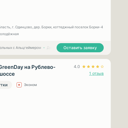
ласть, г. Одинцово, дер. Борки, коттеджный поселок Борки-4
Молодёжная
Оставить заявку
больных с Альцгеймером
Дома престарелых для больных с Паркинсоном
GreenDay на Рублево-
4.0
шоссе
1 отзыв
утки
Эконом