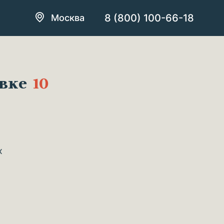
8 (800) 100-66-18
Москва
овке
10
х