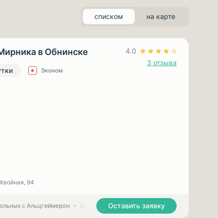
списком
на карте
Мирника в Обнинске
4.0
3 отзыва
утки
Эконом
. Хвойная, 94
Оставить заявку
больных с Альцгеймером
Дома престарелых для больных с Паркинсоном