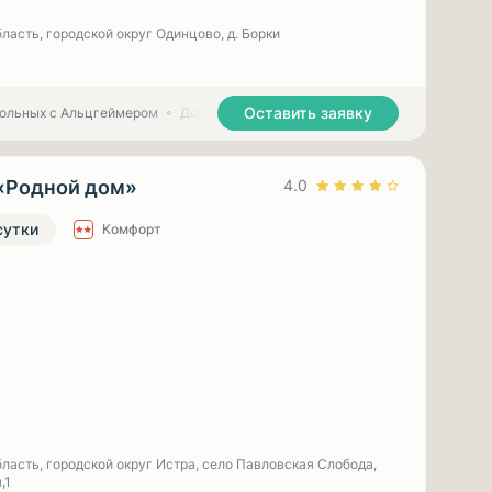
ласть, городской округ Одинцово, д. Борки
Оставить заявку
больных с Альцгеймером
Дома престарелых для больных с Паркинсоном
«Родной дом»
4.0
сутки
Комфорт
ласть, городской округ Истра, село Павловская Слобода,
,1