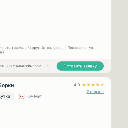
ласть, городской округ Истра, деревня Покровское, ул.
ица
Оставить заявку
больных с Альцгеймером
Дома престарелых для больных с Паркинсоном
Борки
4.0
2 отзыва
сутки
Комфорт