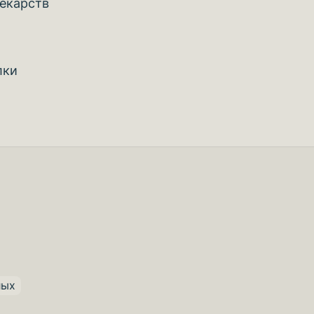
екарств
лки
лых