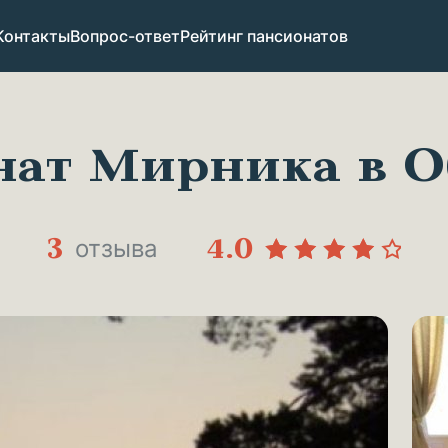
Отзывы
Контакты
Вопрос-ответ
Рейтинг пансионатов
нат Мирника в О
3
4.0
отзыва