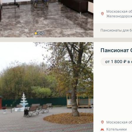
Московская об
Железнодорож
Пансионаты для 
Пансионат 
от 1 800 ₽ в
Московская об
Котельники