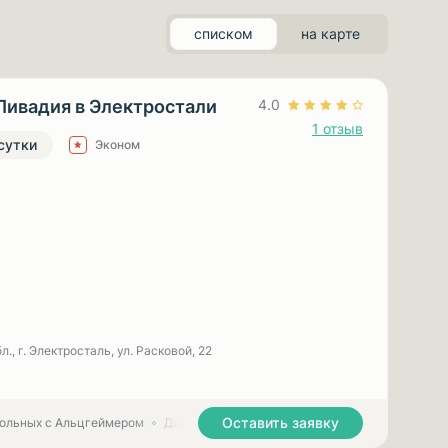
списком
на карте
Ливадия в Электростали
4.0
1 отзыв
 сутки
Эконом
., г. Электросталь, ул. Расковой, 22
Оставить заявку
больных с Альцгеймером
Дома престарелых для больных с Паркинсоном