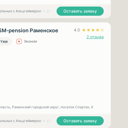
Оставить заявку
больных с Альцгеймером
Дома престарелых для больных с Паркинсоном
SM-pension Раменское
4.0
2 отзыва
утки
Эконом
ласть, Раменский городской округ, поселок Спартак, 4
Оставить заявку
больных с Альцгеймером
Дома престарелых для больных с Паркинсоном