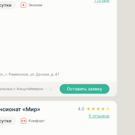
1 отзыв
 сутки
Эконом
., г. Раменское, ул. Дачная, д. 47
Оставить заявку
больных с Альцгеймером
Дома престарелых для больных с Паркинсоном
нсионат «Мир»
4.0
5 отзывов
 сутки
Комфорт