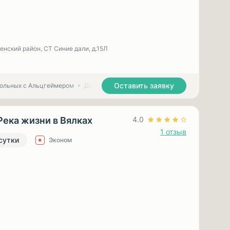
енский район, СТ Синие дали, д.15Л
Оставить заявку
больных с Альцгеймером
Дома престарелых для больных с Паркинсоном
Река жизни в Вялках
4.0
1 отзыв
 сутки
Эконом