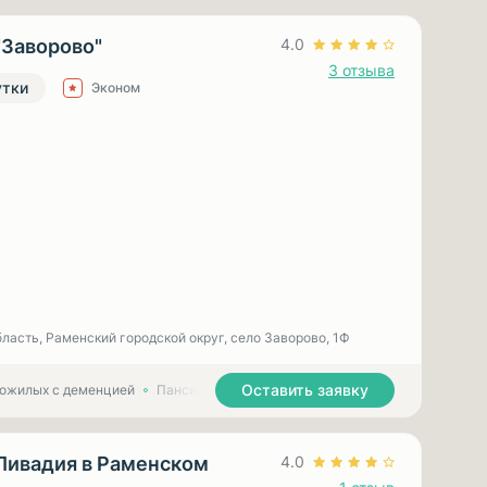
"Заворово"
4.0
3 отзыва
утки
Эконом
ласть, Раменский городской округ, село Заворово, 1Ф
Оставить заявку
пожилых с деменцией
Пансионаты для лежачих пожилых людей
Ливадия в Раменском
4.0