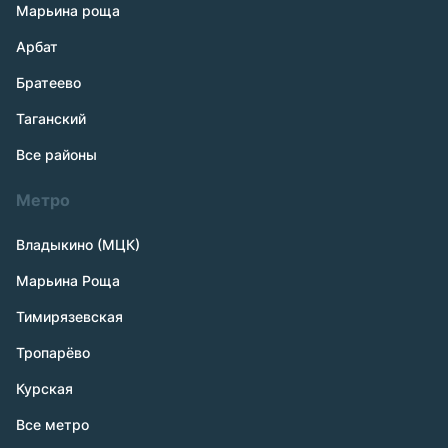
Марьина роща
Арбат
Братеево
Таганский
Все районы
Метро
Владыкино (МЦК)
Марьина Роща
Тимирязевская
Тропарёво
Курская
Все метро