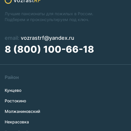
Лучшие пансионаты для пожилых в России.
Подберем и проконсультируем под ключ.
email:
vozrastrf@yandex.ru
8 (800) 100-66-18
Район
Кунцево
Ростокино
Молжаниновский
Некрасовка