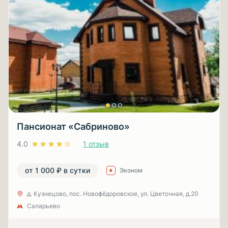
Пансионат «Сабриново»
4.0
1 отзыв
от 1 000 ₽ в сутки
Эконом
д. Кузнецово, пос. Новофёдоровское, ул. Цветочная, д.20
Саларьево