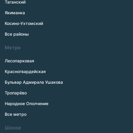
Таганский
Якиманка
Косино-Ухтомский
Все районы
Метро
Лесопарковая
Красногвардейская
Бульвар Адмирала Ушакова
Тропарёво
Народное Ополчение
Все метро
Шоссе