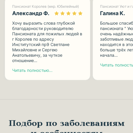
Пансионат Королев (мкр. Юбилейный)
Александр Ф.
Галина К.
Хочу выразить слова глубокой
Большое спасиб
благодарности руководителю
пансионата " Ую
Пансионата для пожилых людей в
очень надёжные
г Королев по адресу
заботливые люд
Институтский пр9 Светлане
находится в эт
Михайловне и Сергею
больше трёх лет
Анатольевичу, за чуткое
начала…
отношение…
Читать полность
Читать полностью...
Подбор по заболеваниям