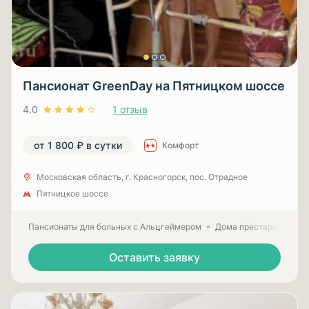
Пансионат GreenDay на Пятницком шоссе
4.0
1 отзыв
от 1 800 ₽ в сутки
Комфорт
Московская область, г. Красногорск, пос. Отрадное
Пятницкое шоссе
Пансионаты для больных с Альцгеймером
Дома престарелых для
Оставить заявку