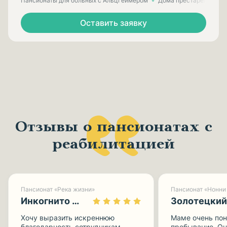
Пансионаты для больных с Альцгеймером
Дома престарелых для
Оставить заявку
Отзывы о пансионатах с
реабилитацией
Пансионат «Река жизни»
Пансионат «Нонни 
Инкогнито 0113
Золотецкий
Хочу выразить искреннюю
Маме очень по
благодарность сотрудникам
пребывание. Он