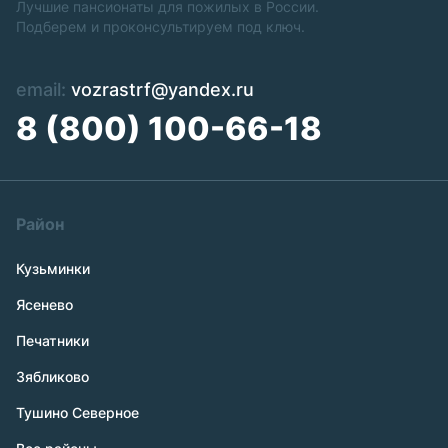
Лучшие пансионаты для пожилых в России.
Подберем и проконсультируем под ключ.
email:
vozrastrf@yandex.ru
8 (800) 100-66-18
Район
Кузьминки
Ясенево
Печатники
Зябликово
Тушино Северное