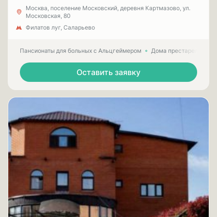
Москва, поселение Московский, деревня Картмазово, ул.
Московская, 80
Филатов луг, Саларьево
Пансионаты для больных с Альцгеймером
Дома престарелых для
Оставить заявку