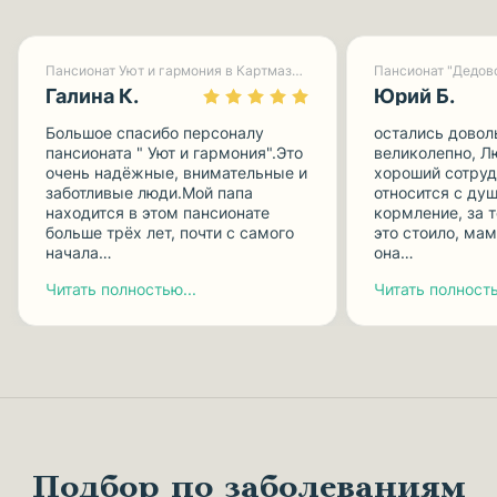
Пансионат Уют и гармония в Картмазово-1
Пансионат "Дедов
Галина К.
Юрий Б.
Большое спасибо персоналу
остались довол
пансионата " Уют и гармония".Это
великолепно, Л
очень надёжные, внимательные и
хороший сотруд
заботливые люди.Мой папа
относится с душ
находится в этом пансионате
кормление, за 
больше трёх лет, почти с самого
это стоило, мам
начала…
она…
Читать полностью...
Читать полность
Подбор по заболеваниям