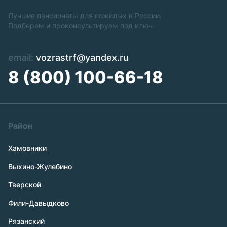
Лучшие пансионаты для пожилых в России.
Подберем и проконсультируем под ключ.
email:
vozrastrf@yandex.ru
8 (800) 100-66-18
Район
Хамовники
Выхино-Жулебино
Тверской
Фили-Давыдково
Рязанский