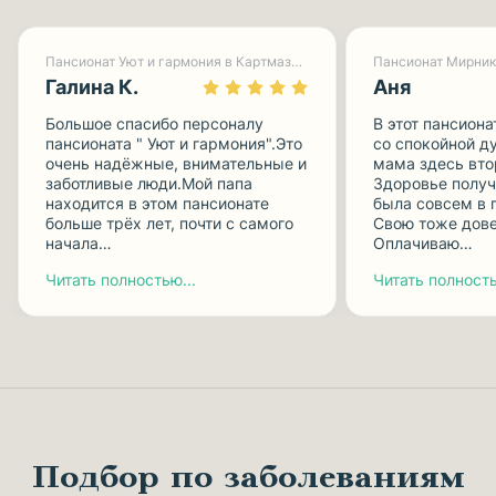
Пансионат Уют и гармония в Картмазово-1
Пансионат Мирник
Галина К.
Аня
Большое спасибо персоналу
В этот пансиона
пансионата " Уют и гармония".Это
со спокойной д
очень надёжные, внимательные и
мама здесь вто
заботливые люди.Мой папа
Здоровье получ
находится в этом пансионате
была совсем в 
больше трёх лет, почти с самого
Свою тоже дове
начала…
Оплачиваю…
Читать полностью...
Читать полность
Подбор по заболеваниям