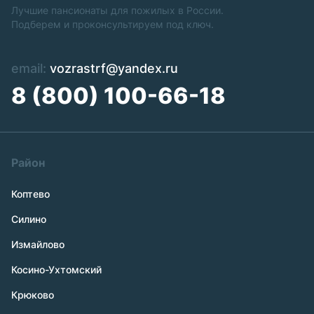
Лучшие пансионаты для пожилых в России.
Подберем и проконсультируем под ключ.
email:
vozrastrf@yandex.ru
8 (800) 100-66-18
Район
Коптево
Силино
Измайлово
Косино-Ухтомский
Крюково