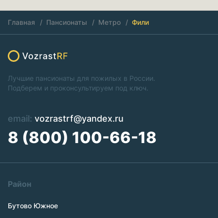
Главная
Пансионаты
Метро
Фили
Лучшие пансионаты для пожилых в России.
Подберем и проконсультируем под ключ.
email:
vozrastrf@yandex.ru
8 (800) 100-66-18
Район
Бутово Южное