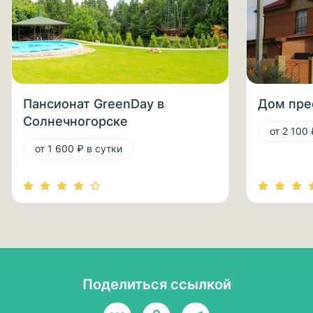
Пансионат GreenDay в
Дом пре
Солнечногорске
от 2 100 
от 1 600 ₽ в сутки
Поделиться ссылкой